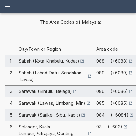
The Area Codes of Malaysia:
City/Town or Region
Area code
1.
Sabah (Kota Kinabalu, Kudat)
088 (+6088)
2.
Sabah (Lahad Datu, Sandakan,
089 (+6089)
Tawau)
3.
Sarawak (Bintulu, Belaga)
086 (+6086)
4.
Sarawak (Lawas, Limbang, Miri)
085 (+6085)
5.
Sarawak (Sarikei, Sibu, Kapit)
084 (+6084)
6.
Selangor, Kuala
03 (+603)
Lumpur,Putrajaya, Genting