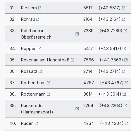
31.
Riezlern
5517 (+43 5517)
32.
Rohrau
2164 (+43 2164)
33.
Rohrbach in
7289 (+43 7289)
Oberösterreich
34.
Roppen
5417 (+43 5417)
35.
Rosenau am Hengstpaß
7566 (+43 7566)
36.
Rossatz
2714 (+43 2714)
37.
Rothenthurn
4767 (+43 4767)
38.
Rottenmann
3614 (+43 3614)
39.
Rückersdorf
2264 (+43 2264)
(Harmannsdorf)
40.
Ruden
4234 (+43 4234)