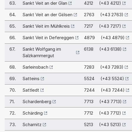
63.
Sankt Veit an der Glan
4212 (+43 4212)
64.
Sankt Veit an der Gölsen
2763 (+43 2763)
65.
Sankt Veit im Mühlkreis
7217 (+43 7217)
66.
Sankt Veit in Defereggen
4879 (+43 4879)
67.
Sankt Wolfgang im
6138 (+43 6138)
Salzkammergut
68.
Sarleinsbach
7283 (+43 7283)
69.
Satteins
5524 (+43 5524)
70.
Sattledt
7244 (+43 7244)
71.
Schardenberg
7713 (+43 7713)
72.
Schärding
7712 (+43 7712)
73.
Scharnitz
5213 (+43 5213)