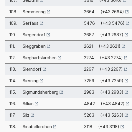
107.
Selzthal
3616 (+43 3616)
108.
Semmering
2664 (+43 2664)
109.
Serfaus
5476 (+43 5476)
110.
Siegendorf
2687 (+43 2687)
111.
Sieggraben
2621 (+43 2621)
112.
Sieghartskirchen
2274 (+43 2274)
113.
Sierndorf
2267 (+43 2267)
114.
Sierning
7259 (+43 7259)
115.
Sigmundsherberg
2983 (+43 2983)
116.
Sillian
4842 (+43 4842)
117.
Silz
5263 (+43 5263)
118.
Sinabelkirchen
3118 (+43 3118)