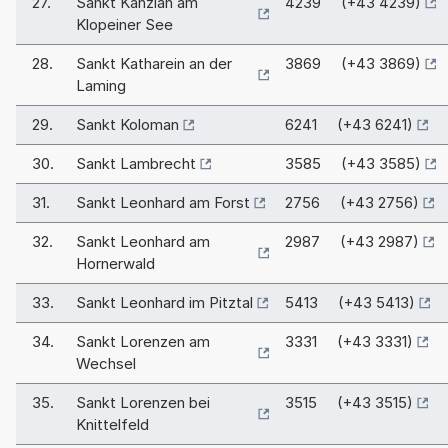
27.
Sankt Kanzian am
4239 (+43 4239)
Klopeiner See
28.
Sankt Katharein an der
3869 (+43 3869)
Laming
29.
Sankt Koloman
6241 (+43 6241)
30.
Sankt Lambrecht
3585 (+43 3585)
31.
Sankt Leonhard am Forst
2756 (+43 2756)
32.
Sankt Leonhard am
2987 (+43 2987)
Hornerwald
33.
Sankt Leonhard im Pitztal
5413 (+43 5413)
34.
Sankt Lorenzen am
3331 (+43 3331)
Wechsel
35.
Sankt Lorenzen bei
3515 (+43 3515)
Knittelfeld