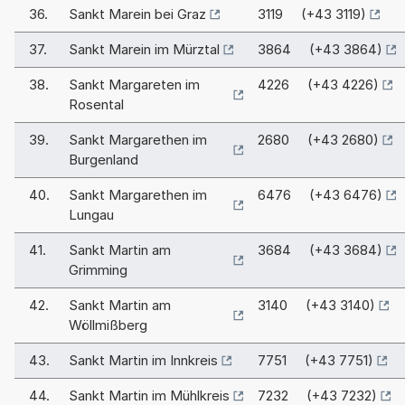
36.
Sankt Marein bei Graz
3119 (+43 3119)
37.
Sankt Marein im Mürztal
3864 (+43 3864)
38.
Sankt Margareten im
4226 (+43 4226)
Rosental
39.
Sankt Margarethen im
2680 (+43 2680)
Burgenland
40.
Sankt Margarethen im
6476 (+43 6476)
Lungau
41.
Sankt Martin am
3684 (+43 3684)
Grimming
42.
Sankt Martin am
3140 (+43 3140)
Wöllmißberg
43.
Sankt Martin im Innkreis
7751 (+43 7751)
44.
Sankt Martin im Mühlkreis
7232 (+43 7232)