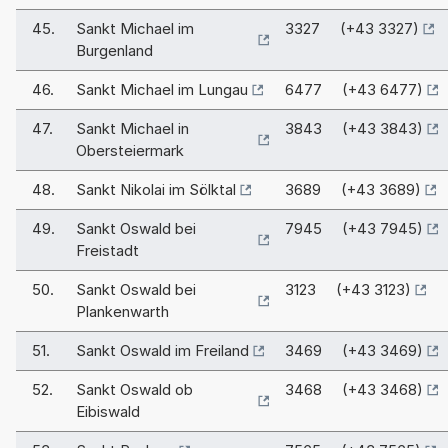
45.
Sankt Michael im
3327 (+43 3327)
Burgenland
46.
Sankt Michael im Lungau
6477 (+43 6477)
47.
Sankt Michael in
3843 (+43 3843)
Obersteiermark
48.
Sankt Nikolai im Sölktal
3689 (+43 3689)
49.
Sankt Oswald bei
7945 (+43 7945)
Freistadt
50.
Sankt Oswald bei
3123 (+43 3123)
Plankenwarth
51.
Sankt Oswald im Freiland
3469 (+43 3469)
52.
Sankt Oswald ob
3468 (+43 3468)
Eibiswald