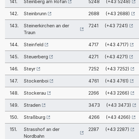
141.
Steinberg am Rofan
5248 (+43 5248)
142.
Steinbrunn
2688 (+43 2688)
143.
Steinerkirchen an der
7241 (+43 7241)
Traun
144.
Steinfeld
4717 (+43 4717)
145.
Steuerberg
4271 (+43 4271)
146.
Steyr
7252 (+43 7252)
147.
Stockenboi
4761 (+43 4761)
148.
Stockerau
2266 (+43 2266)
149.
Straden
3473 (+43 3473)
150.
Straßburg
4266 (+43 4266)
151.
Strasshof an der
2287 (+43 2287)
Nordbahn