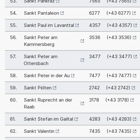
53.
Sankt Pankraz
7565 (+43 7565)
54.
Sankt Pantaleon
6277 (+43 6277)
55.
Sankt Paul im Lavanttal
4357 (+43 4357)
56.
Sankt Peter am
3536 (+43 3536)
Kammersberg
57.
Sankt Peter am
3477 (+43 3477)
Ottersbach
58.
Sankt Peter in der Au
7477 (+43 7477)
59.
Sankt Pölten
2742 (+43 2742)
60.
Sankt Ruprecht an der
3178 (+43 3178)
Raab
61.
Sankt Stefan im Gailtal
4283 (+43 4283)
62.
Sankt Valentin
7435 (+43 7435)