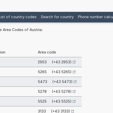
List of country codes
Search for country
Phone number calcu
e Area Codes of Austria:
ion
Area code
2953 (+43 2953)
5265 (+43 5265)
5473 (+43 5473)
5278 (+43 5278)
5525 (+43 5525)
3133 (+43 3133)