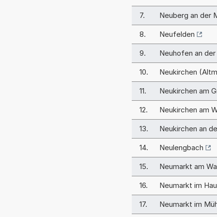
7.
Neuberg an der 
8.
Neufelden
9.
Neuhofen an der
10.
Neukirchen (Altm
11.
Neukirchen am G
12.
Neukirchen am W
13.
Neukirchen an d
14.
Neulengbach
15.
Neumarkt am Wal
16.
Neumarkt im Hau
17.
Neumarkt im Müh