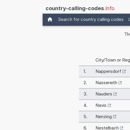
country-calling-codes
.info
Search for country calling codes
Th
City/Town or Reg
1.
Nappersdorf
2.
Nassereith
3.
Nauders
4.
Navis
5.
Nenzing
6.
Nestelbach